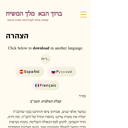
ברוך הבא מלך המשיח
קמפיין עולמי לקבלת פני משיח צדקינו
הצהרה
download
Click below to
in another language.
עברית
Español
Pусский
Français
בס״ד
קבלת המלכות: תשנ"ב
במשך אלפי שנים, אבותינו ציפו והתחננו בבכי שהקב"ה
ישלח את משיח צדקנו. בחסדו הגדול של הקב"ה, זכה דורנו,
הדור השביעי, להגיע לסף הגאולה השלימה. בזכות נשיאות
הרבי במשך למעלה משבעים שנה, הגיעו מעיינות החסידות