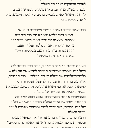
לפינות הרחוקות ביותר של העולם.
משנת תנש"א ועד היום, מאות פוסקים קבעו שהתנאים
ל"חזקת משיח" כפי שמובאים ברמב"ם (הלכות מלכים, פרק
י"א) התקיימו ברבי.
הרבי אמר בבירור בשיחת פרשת משפטים תנש"א:
"המינוי דדוד מלכא משיחא הרי כבר היה כמו
שכתוב "מצאתי דוד עבדי בשמן קדשי משחתיו",
צריכה רק להיות קבלת מלכות ועל ידי העם,
וההתקשרות בין המלך והעם בשלימות הגילוי –
בגאולה האמיתית והשלימה".
בשיחת פרשת חיי שרה ה'תשנ"ב, הורה הרבי ברורות לכל
השלוחים, שמכיון שמשימת המשיח להביא את הגאולה –
כלומר השליחות של "שלח נא ביד תשלח" – כבר התחילה,
אזי המשימה היחידה שנותרה למפעל השליחות היא
למעשה לקבל את פני משיח צדקנו על מנת שיוכל לבצע את
משימתו לגאול את עם ישראל מהגלות.
בהזדמנויות אחרות הבהיר הרבי שבכל הנוגע למשימה
החשובה ביותר של הכנת העולם לקראת המשיח – כולנו
שלוחים. ברוך ה', כיום ישנם לימוד ומודעות מוגברת לעניני
משיח וגאולה.
הרבי הפך את תפקידנו מהמתנה גרידא – לציפייה פעילה
ומשמחת כהכנה לגאולה, ועודד אותנו "לפקוח את העיניים"
כדי להבין שמשיח כבר כאן ופועל בעולם.