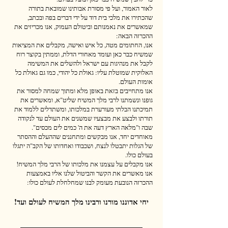
לאור האמור, ועל פי מסורת אבותינו שמובאת בתורה
שהכתירו את מלכי בית דוד על ידי דברים בפה ובכתב,
שמאשרים את נאמנותם וביטולם העמוק, אנו מכריזים את
ההכרזה הבאה:
אנו, החתומים מטה, כל איש ואישה, מקבלים את המציאות
שמשיח כבר כאן ועומד מאחורי הדלת, וממתין בקוצר רוח
לקבל את מנהיגות עם ישראל ולהשלים את המשימה
האלוקית שמוטלת עליו: גאולת כל יהודי, כמו גם גאולת כל
אומות העולם.
אנו מתחייבים בזאת באופן מלא ומתוך שמחה למסור את
גופנו ונשמתנו לרבי מלך המשיח שליט"א, ומאשרים את
תמיכתנו הבלתי מעורערת במלכותו, ומשתדלים ללמוד את
תורתו ולבצע את מבצעיו שמשנים את העולם עד לנקודה
שבה ו"מלאה הארץ דעה את ה' כמים לים מכסים".
מאוחדים יחד, אנו מבקשים ומתחננים שההעלם וההסתר
של הגלות יתבטלו לנצח, ושכבודו ואחדותו של הקב"ה יתגלו
בעולם כולו.
אנו מקבלים על עצמנו את מלכותו של הרבי מלך המשיח!
אנו מאשרים את הקשר והביטול שלנו אליו באמצעות
ההכרזה הנובעת מעומק לבנו שמחלחלת לעולם כולו:
יחי אדוננו מורנו ורבינו מלך המשיח לעולם ועד!